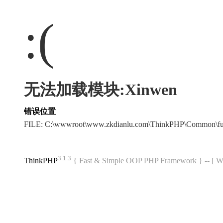
:(
无法加载模块:Xinwen
错误位置
FILE: C:\wwwroot\www.zkdianlu.com\ThinkPHP\Common\f
3.1.3
ThinkPHP
{ Fast & Simple OOP PHP Framework } -- 