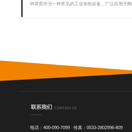
钟罩窑作为一种常见的工业加热设备，广泛应用于陶瓷
电话：400-090-7099 传真：0533-2802996-809