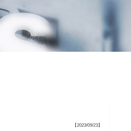
【2023/09/23】