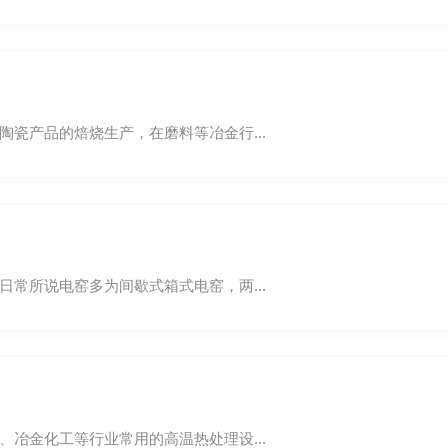
瓷产品的焙烧生产，在磨料等冶金行...
常所说电窑多为间歇式箱式电窑，两...
冶金化工等行业常用的高温热处理设...