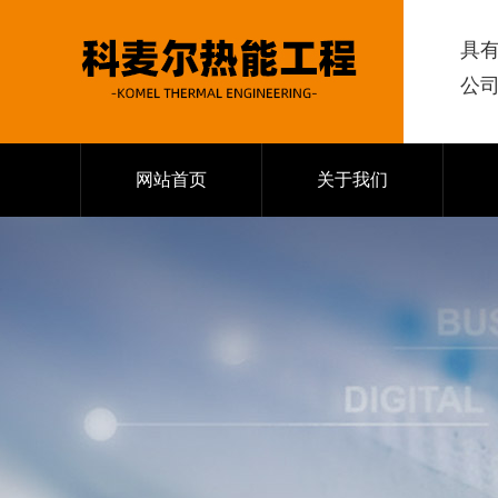
具
公
网站首页
关于我们