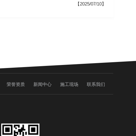
【2025/07/10】
荣誉资质
新闻中心
施工现场
联系我们