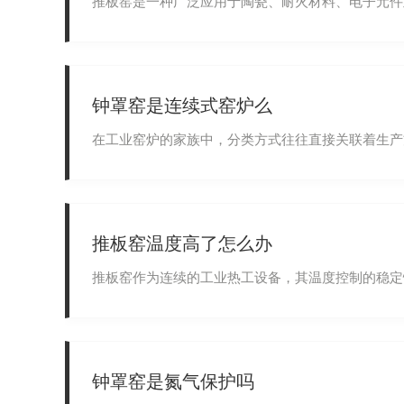
推板窑是一种广泛应用于陶瓷、耐火材料、电子元件及
钟罩窑是连续式窑炉么
在工业窑炉的家族中，分类方式往往直接关联着生产方式
推板窑温度高了怎么办
推板窑作为连续的工业热工设备，其温度控制的稳定性
钟罩窑是氮气保护吗