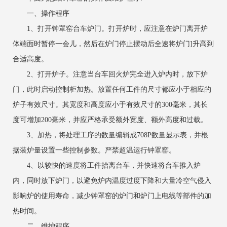
一、操作程序
1、打开钟罩窑台车炉门。打开炉时，应注意在炉门离开炉
体端面时暂停一会儿，然后在炉门停止摆动后全速将炉门]升高到
合适高度。
2、打开炉子。注意当台车回火炉完全进入炉内时，放下炉
门，此时启动控制柜加热。放置任何工件的尺寸都应小于相应的
炉子有效尺寸。其宽度和高度应小于有效尺寸的300毫米，其长
度可增加200毫米，并应严格承受额外宽度、额外高度和过载。
3、加热，将处理工序的数量编辑成708P数量显示表，并根
据装炉量设置一些控制参数。严禁超温运行钟罩窑。
4、以较快的速度将工件抬离台车，并快速将台车推入炉
内，同时放下炉门，以避免炉内温度过度下降和大量冷空气侵入
影响炉的使用寿命，减少钟罩窑的炉门和炉门上电线等部件的加
热时间。
二、维护程序